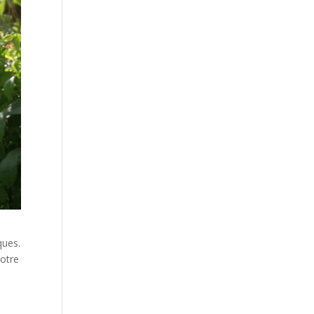
ques.
votre