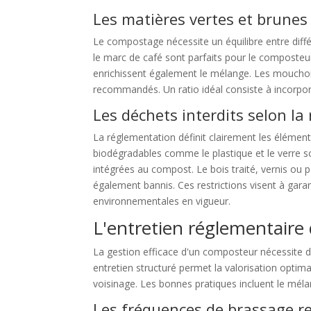
Les matières vertes et brunes
Le compostage nécessite un équilibre entre diff
le marc de café sont parfaits pour le composteur.
enrichissent également le mélange. Les mouchoir
recommandés. Un ratio idéal consiste à incorpo
Les déchets interdits selon l
La réglementation définit clairement les élémen
biodégradables comme le plastique et le verre so
intégrées au compost. Le bois traité, vernis ou 
également bannis. Ces restrictions visent à garan
environnementales en vigueur.
L'entretien réglementair
La gestion efficace d'un composteur nécessite 
entretien structuré permet la valorisation optim
voisinage. Les bonnes pratiques incluent le méla
Les fréquences de brassage