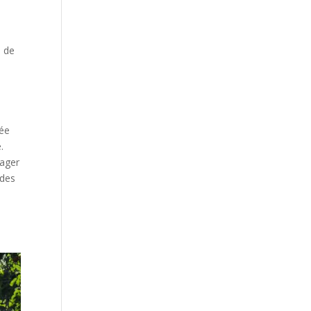
s de
gée
.
tager
 des