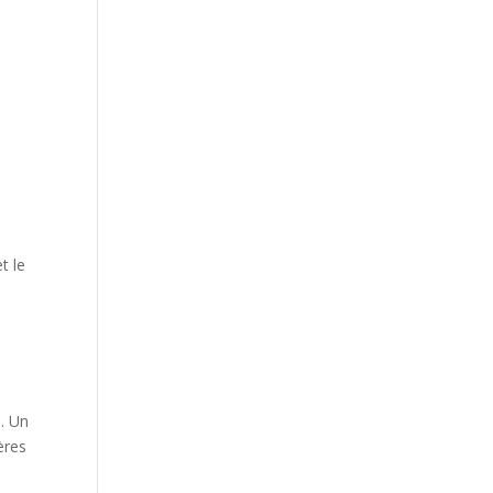
t le
e. Un
ères