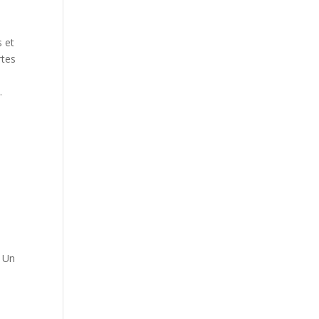
s et
rtes
.
. Un