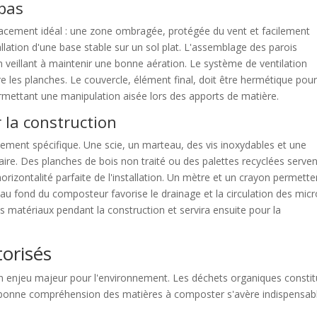
pas
acement idéal : une zone ombragée, protégée du vent et facilement
tallation d'une base stable sur un sol plat. L'assemblage des parois
 veillant à maintenir une bonne aération. Le système de ventilation
e les planches. Le couvercle, élément final, doit être hermétique pou
rmettant une manipulation aisée lors des apports de matière.
 la construction
pement spécifique. Une scie, un marteau, des vis inoxydables et une
ire. Des planches de bois non traité ou des palettes recyclées serve
orizontalité parfaite de l'installation. Un mètre et un crayon permette
 au fond du composteur favorise le drainage et la circulation des micr
es matériaux pendant la construction et servira ensuite pour la
torisés
un enjeu majeur pour l'environnement. Les déchets organiques consti
bonne compréhension des matières à composter s'avère indispensab